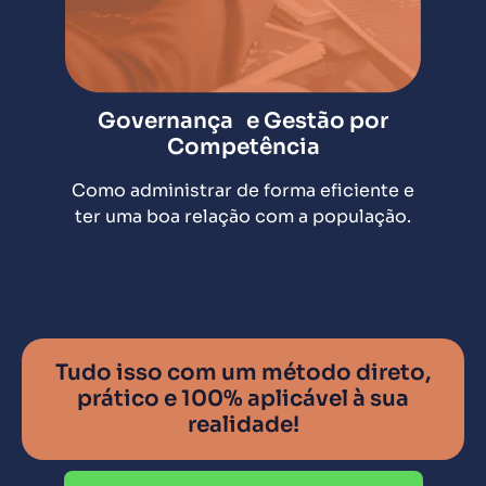
Governança e Gestão por
Competência
PPA,
Como administrar de forma eficiente e
para
ter uma boa relação com a população.
Tudo isso com um método direto,
prático e 100% aplicável à sua
realidade!