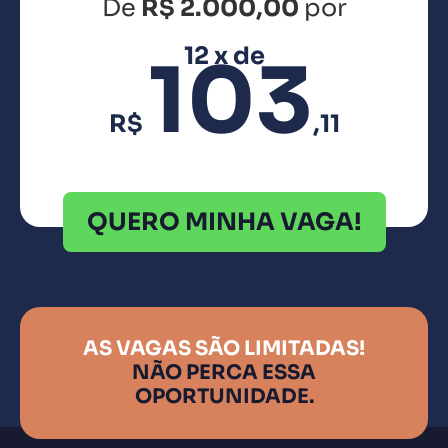
De
R$ 2.000,00
por
12 x de
103
R$
,11
QUERO MINHA VAGA!
AS VAGAS SÃO LIMITADAS!
NÃO PERCA ESSA
OPORTUNIDADE.