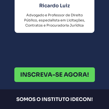
Ricardo Luiz
Advogado e Professor de Direito
A
Público, especialista em Licitações,
C
Contratos e Procuradoria Jurídica
INSCREVA-SE AGORA!
SOMOS O INSTITUTO IDECON!