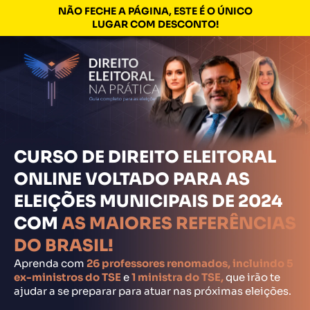
NÃO FECHE A PÁGINA, ESTE É O ÚNICO
LUGAR COM DESCONTO!
QUERO DOMINAR O DIREITO
ELEITORAL!
APROVEITE O DESCONTO
QUERO DOMINAR O DIREITO
ANTES QUE ELE SAIA DO AR!
ELEITORAL!
CURSO DE DIREITO ELEITORAL
ONLINE VOLTADO PARA AS
ELEIÇÕES MUNICIPAIS DE 2024
COM
AS MAIORES REFERÊNCIAS
DO BRASIL!
Aprenda com
26 professores renomados, incluindo 5
ex-ministros do TSE
e
1 ministra do TSE,
que irão te
ajudar a se preparar para atuar nas próximas eleições.