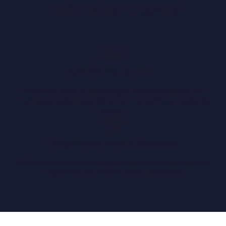
PRÓXIMOS PASSOS
Confira seu e-mail:
Enviamos todas as informações necessárias para o e-
mail cadastrado. Caso não encontre, verifique a caixa de
spam.
Prepare-se para o Sucesso:
Separe um tempo na sua agenda para se dedicar ao curso
e aproveitar ao máximo todo o conteúdo.