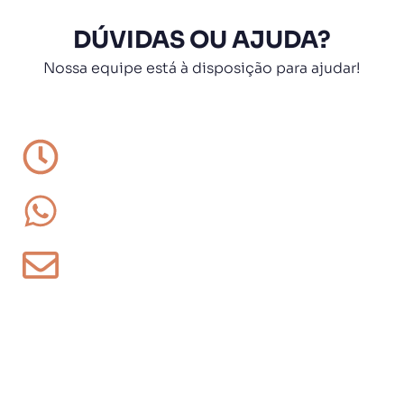
DÚVIDAS OU AJUDA?
Nossa equipe está à disposição para ajudar!
Horário de atendimento
Segunda a sexta, das 9h às 18h.
WhatsApp
(XX) XXXX-XXXX
E-mail
contato@idecon.com.br